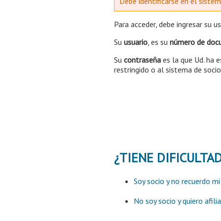
Debe identificarse en el siste
Para acceder, debe ingresar su u
Su
usuario
, es su
número de doc
Su
contraseña
es la que Ud. ha e
restringido o al sistema de so
¿TIENE DIFICULTA
Soy socio y no recuerdo m
No soy socio y quiero afili