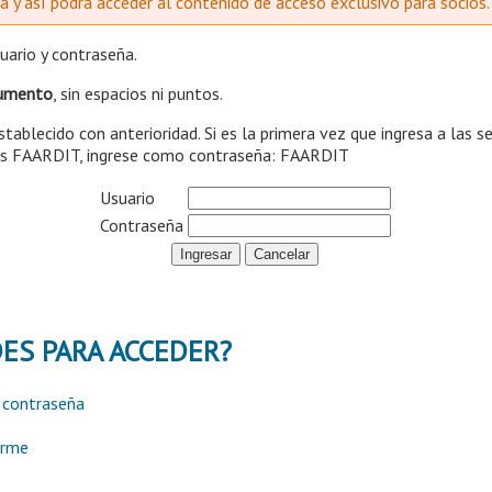
ma y así podrá acceder al contenido de acceso exclusivo para socios.
suario y contraseña.
umento
, sin espacios ni puntos.
stablecido con anterioridad. Si es la primera vez que ingresa a las 
cios FAARDIT, ingrese como contraseña: FAARDIT
Usuario
Contraseña
DES PARA ACCEDER?
i contraseña
arme