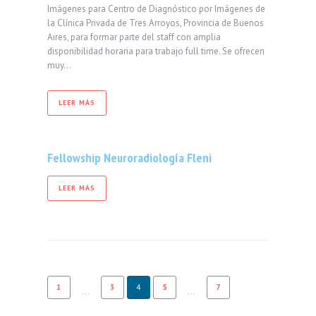
Imágenes para Centro de Diagnóstico por Imágenes de
la Clínica Privada de Tres Arroyos, Provincia de Buenos
Aires, para formar parte del staff con amplia
disponibilidad horaria para trabajo full time. Se ofrecen
muy…
LEER MÁS
Fellowship Neuroradiología Fleni
LEER MÁS
1
3
4
5
7
...
...