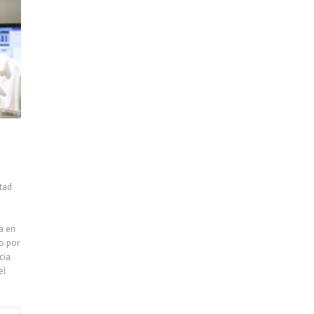
tad
a en
o por
cia
el