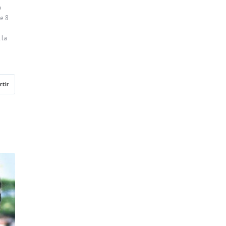
e
de 8
 la
tir