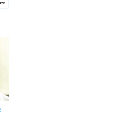
tir
z