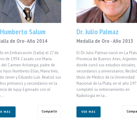
. Humberto Salum
Dr. Julio Palmaz
alla de Oro- Año 2014
Medalla de Oro - Año 2013
do en Embarcación (Salta) el 27 de
El Dr. Julio Palmaz nació en La Plata
ero de 1934. Casado con Maria
Provincia de Buenos Aires, Argentin
a del Carmen Aróstegui, padre de
donde cursó sus estudios iniciales,
o hijos Humberto Elías, Maria Inés,
secundarios y universitarios. Recibi
do Javier y Eduardo Luís. Realizó sus
título de Médico de la Universidad
dios primarios y secundarios en la
Nacional de la Plata, en el año 1971
ncia de Jujuy. Egresado con el
completó su entrenamiento en
lo…
Radiología en la…
Compartir
Compar
ER MÁS
VER MÁS