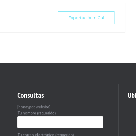
Exportación + iCal
Consultas
Ub
[honeypot website]
Tu nombre (requerido)
Tu correo electrónico (requerido)