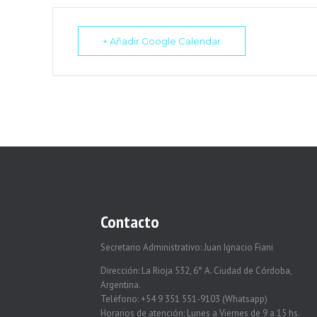
+ Añadir Google Calendar
Contacto
Secretario Administrativo: Juan Ignacio Fiani
Dirección: La Rioja 532, 6° A. Ciudad de Córdoba,
Argentina.
Teléfono: +54 9 351 551-9103 (Whatsapp)
Horarios de atención: Lunes a Viernes de 9 a 15 hs.