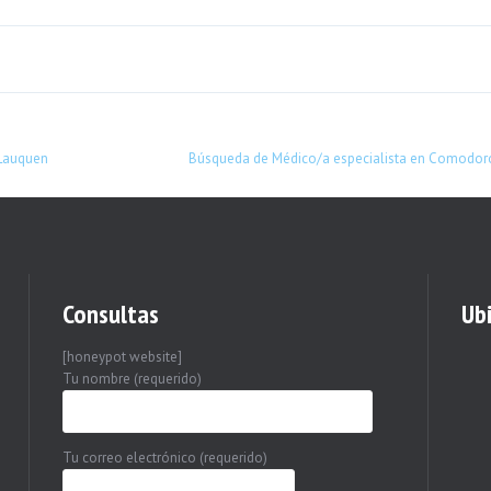
 Lauquen
Búsqueda de Médico/a especialista en Comodor
Consultas
Ub
[honeypot website]
Tu nombre (requerido)
Tu correo electrónico (requerido)