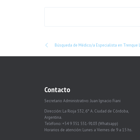
Búsqueda de Médico/a Especialista en Trenque
Contacto
Secretario Administrativo: Juan Ignacio Fiani
Dirección: La Rioja 532, 6° A. Ciudad de Córdoba,
Argentina.
Teléfono: +54 9 351 551-9103 (Whatsapp)
Horarios de atención: Lunes a Viernes de 9 a 15 hs.